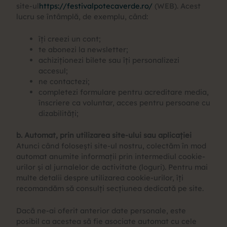
site-ul
https://festivalpotecaverde.ro/
(WEB). Acest
lucru se întâmplă, de exemplu, când:
îți creezi un cont;
te abonezi la newsletter;
achiziționezi bilete sau îți personalizezi
accesul;
ne contactezi;
completezi formulare pentru acreditare media,
înscriere ca voluntar, acces pentru persoane cu
dizabilități;
b. Automat, prin utilizarea site-ului sau aplicației
Atunci când folosești site-ul nostru, colectăm în mod
automat anumite informații prin intermediul cookie-
urilor și al jurnalelor de activitate (loguri). Pentru mai
multe detalii despre utilizarea cookie-urilor, îți
recomandăm să consulți secțiunea dedicată pe site.
Dacă ne-ai oferit anterior date personale, este
posibil ca acestea să fie asociate automat cu cele