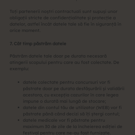
Toți partenerii noștri contractuali sunt supuși unor
obligații stricte de confidențialitate și protecție a
datelor, astfel încât datele tale să fie în siguranță în
orice moment.
7. Cât timp păstrăm datele
Păstrăm datele tale doar pe durata necesară
atingerii scopului pentru care au fost colectate. De
exemplu:
datele colectate pentru concursuri vor fi
păstrate doar pe durata desfășurării și validării
acestora, cu excepția cazurilor în care legea
impune o durată mai lungă de stocare;
datele din contul tău de utilizator (WEB) vor fi
păstrate până când decizi să îți ștergi contul;
datele medicale vor fi păstrate pentru
maximum 30 de zile de la încheierea ediției de
festival pentru care ne-au fost furnizate.