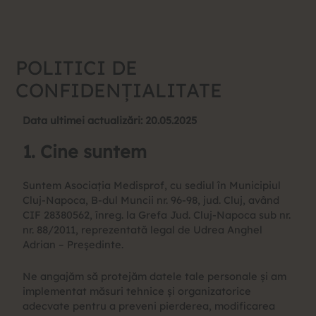
Skip
to
content
POLITICI DE
CONFIDENȚIALITATE
Data ultimei actualizări: 20.05.2025
1. Cine suntem
Suntem Asociația Medisprof, cu sediul în Municipiul
Cluj-Napoca, B-dul Muncii nr. 96-98, jud. Cluj, având
CIF 28380562, înreg. la Grefa Jud. Cluj-Napoca sub nr.
nr. 88/2011, reprezentată legal de Udrea Anghel
Adrian – Președinte.
Ne angajăm să protejăm datele tale personale și am
implementat măsuri tehnice și organizatorice
adecvate pentru a preveni pierderea, modificarea