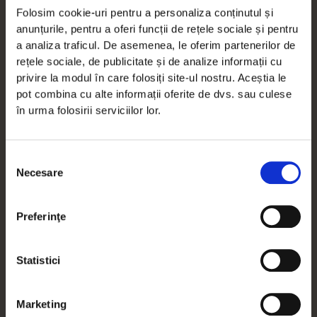
Analiză și personalizare
–
folosim, de
Folosim cookie-uri pentru a personaliza conținutul și
asemenea, datele tale cu caracter personal
anunțurile, pentru a oferi funcții de rețele sociale și pentru
pentru a analiza și evalua interesele și
a analiza traficul. De asemenea, le oferim partenerilor de
preferințele personale, pentru a personaliza
experiențele tale de pe site și pentru a ne
rețele sociale, de publicitate și de analize informații cu
îmbunătăți serviciile și a-ți oferi servicii
privire la modul în care folosiți site-ul nostru. Aceștia le
potrivite intereselor și preferințelor dvs.
pot combina cu alte informații oferite de dvs. sau culese
în urma folosirii serviciilor lor.
5. Baza legală a prelucrării
Prelucrarea datelor tale cu caracter personal se
Selecția
bazează pe unul sau mai multe dintre următoarele
Necesare
consimțământului
temeiuri juridice, conform art. 6 alin. (1) din GDPR:
lit. a) consimțământul tău expres (de exemplu,
Preferinţe
pentru abonarea la newsletter);
lit. b) executarea unui contract sau demersuri
premergătoare acestuia (de exemplu, achiziția
Statistici
unui bilet);
lit. c) respectarea unor obligații legale (de
exemplu, transmiterea informațiilor către
Marketing
autoritățile fiscale);