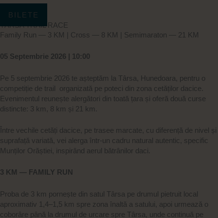
Skip
to
BILETE
content
TÂRSA TRAIL RACE
Family Run — 3 KM | Cross — 8 KM | Semimaraton — 21 KM
05 Septembrie 2026 | 10:00
Pe 5 septembrie 2026 te așteptăm la Târsa, Hunedoara, pentru o
competiție de trail organizată pe poteci din zona cetăților dacice.
Evenimentul reunește alergători din toată țara și oferă două curse
distincte: 3 km, 8 km și 21 km.
Între vechile cetăți dacice, pe trasee marcate, cu diferență de nivel și
suprafață variată, vei alerga într-un cadru natural autentic, specific
Munților Orăștiei, inspirând aerul bătrânilor daci.
3 KM — FAMILY RUN
Proba de 3 km pornește din satul Târsa pe drumul pietruit local
aproximativ 1,4–1,5 km spre zona înaltă a satului, apoi urmează o
coborâre până la drumul de urcare spre Târsa, unde continuă pe