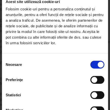
Acest site utilizează cookie-uri
rezervele, cu porțiunea cea mai grea în KM 17–19 (peste +300 m),
Folosim cookie-uri pentru a personaliza conținutul și
finish la ~946 m.
anunțurile, pentru a oferi funcții de rețele sociale și pentru
a analiza traficul. De asemenea, le oferim partenerilor de
Date tehnice: Distanță: ~19,5 km | Denivelare pozitivă: +885 m |
Denivelare negativă: −886 m; Altitudine minimă: 408 m | Altitudine
rețele sociale, de publicitate și de analize informații cu
maximă: 961 m | Altitudine start/finish: ~946 m.
privire la modul în care folosiți site-ul nostru. Aceștia le
pot combina cu alte informații oferite de dvs. sau culese
Pentru alergători cu experiență în trail running care caută diferență de
în urma folosirii serviciilor lor.
nivel, poteci tehnice, anduranță și strategie de cursă. Timp estimat:
2h 30 minute – 4h 30 minute.
Selecția
Partener tehnic:
Necesare
consimțământului
Scopul evenimentului
Preferinţe
VIATA ÎN MIȘCARE
este un trail caritabil.
Fondurile obținute din taxele de participare susțin construirea unei
Statistici
pensiuni de retreat pentru pacienți oncologici – un spațiu dedicat
recuperării emoționale și reconectării cu natura.