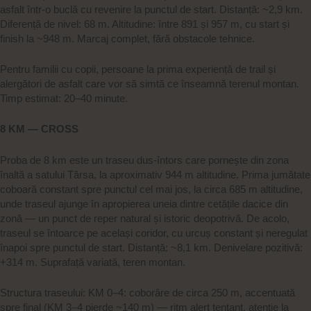
asfalt într-o buclă cu revenire la punctul de start. Distanță: ~2,9 km.
Diferență de nivel: 68 m. Altitudine: între 891 și 957 m, cu start și
finish la ~948 m. Marcaj complet, fără obstacole tehnice.
Pentru familii cu copii, persoane la prima experiență de trail și
alergători de asfalt care vor să simtă ce înseamnă terenul montan.
Timp estimat: 20–40 minute.
8 KM — CROSS
Proba de 8 km este un traseu dus-întors care pornește din zona
înaltă a satului Târsa, la aproximativ 944 m altitudine. Prima jumătate
coboară constant spre punctul cel mai jos, la circa 685 m altitudine,
unde traseul ajunge în apropierea uneia dintre cetățile dacice din
zonă — un punct de reper natural și istoric deopotrivă. De acolo,
traseul se întoarce pe același coridor, cu urcuș constant și neregulat
înapoi spre punctul de start. Distanță: ~8,1 km. Denivelare pozitivă:
+314 m. Suprafață variată, teren montan.
Structura traseului: KM 0–4: coborâre de circa 250 m, accentuată
spre final (KM 3–4 pierde ~140 m) — ritm alert tentant, atenție la