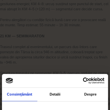
gestiunea energiei; KM 4–8: urcuș susținut spre punctul de start, cel
mai abrupt în KM 4–5 (+120 m) — segmentul care decide cursa.
Pentru alergători cu condiție fizică bună care vor o provocare reală
de munte. Timp estimat: 55 minute – 1h 30 minute.
21 KM — SEMIMARATON
Traseul complet al evenimentului, un parcurs dus-întors care
pornește din Târsa la circa 946 m altitudine, coboară treptat spre
valea din apropierea siturilor dacice și urcă susținut înapoi, cu finish
la ~946 m.
Structura traseului pe segmente: KM 0–5: parcurs ondulat pe platoul
înalt (asfalt și drum pietruit), cu mici urcări și coborâri — segment
care cere gestiunea atentă a ritmului de la început; KM 5–10:
coborâre susținută spre vale, pierzând peste 300 m altitudine, prin
apropierea zonei Cetății Piatra Roșie — unul dintre cele mai
Consimțământ
Detalii
Despre
cunoscute situri dacice din zonă; KM 10–15: coborâre continuă până
la punctul cel mai jos al traseului (~408 m altitudine), teren variat; KM
15–21: urcuș susținut de revenire, segmentul final care testează