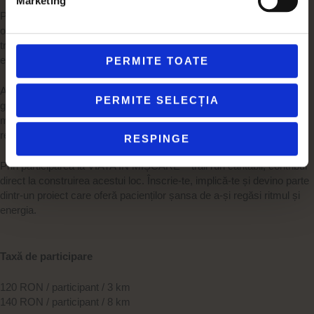
Marketing
Proiectul Poteca Verde propune o pensiune dedicată pacienților
oncologici, un spațiu în care vindecarea înseamnă mai mult decât
tratament – înseamnă reconectare cu natura, cu propriul corp și cu
echilibrul interior.
PERMITE TOATE
Aici, pacienții vor participa la activități simple și terapeutice:
PERMITE SELECȚIA
grădinărit, gătit împreună, mișcare în aer liber, ateliere creative și
momente de liniște în natură – toate gândite pentru a susține
refacerea emoțională și fizică.
RESPINGE
Prin participarea la VIATA ÎN MIȘCARE – trail run caritabil, contribui
direct la construirea acestui loc. Înscrie-te, implică-te și devino parte
dintr-un proiect care oferă pacienților șansa de a-și regăsi ritmul și
energia.
Taxă de participare
120 RON / participant / 3 km
140 RON / participant / 8 km